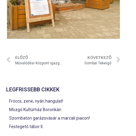
ELŐZŐ
KÖVETKEZŐ
Művelődési Központ igazgatói pályázat
Gombai Tekergő
LEGFRISSEBB CIKKEK
Fröccs, zene, nyári hangulat!
Mozgó Kultúrház Boronkán
Szombaton garázsvásár a marcali piacon!
Festegető tábor II.