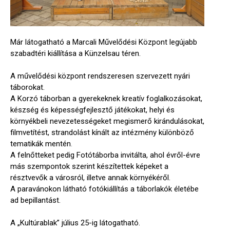
Már látogatható a Marcali Művelődési Központ legújabb
szabadtéri kiállítása a Künzelsau téren.
A művelődési központ rendszeresen szervezett nyári
táborokat.
A Korzó táborban a gyerekeknek kreatív foglalkozásokat,
készség és képességfejlesztő játékokat, helyi és
környékbeli nevezetességeket megismerő kirándulásokat,
filmvetítést, strandolást kínált az intézmény különböző
tematikák mentén
.
A felnőtteket pedig Fotótáborba invitálta, ahol évről-évre
más szempontok szerint készítettek képeket a
résztvevők a városról, illetve annak környékéről.
A paravánokon látható fotókiállítás a táborlakók életébe
ad bepillantást.
A „Kultúrablak” július 25-ig látogatható.