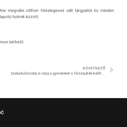
ne megválni otthon feleslegessé vált tárgyaitól és minden
llapotú holmik között.
ámon kérhető
KÖVETKEZŐ
Szabadulószoba is várja a gyerekeket a Társasjáték-kiállítás ideje alatt Marcaliban