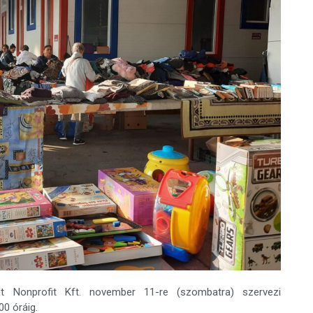
 Nonprofit Kft. november 11-re (szombatra) szervezi
00 óráig.