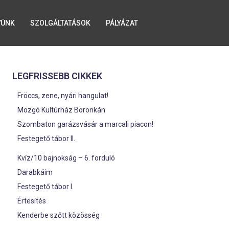
YÜNK
SZOLGÁLTATÁSOK
PÁLYÁZAT
LEGFRISSEBB CIKKEK
Fröccs, zene, nyári hangulat!
Mozgó Kultúrház Boronkán
Szombaton garázsvásár a marcali piacon!
Festegető tábor II.
Kvíz/10 bajnokság – 6. forduló
Darabkáim
Festegető tábor I.
Értesítés
Kenderbe szőtt közösség