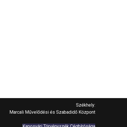
Székhely:
Marcali Művelődési és Szabadidő Központ
Kaposvári Törvényszék Cégbírósága