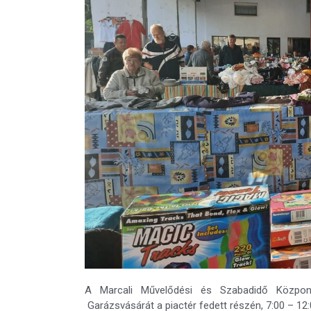
A Marcali Művelődési és Szabadidő Központ
Garázsvásárát a piactér fedett részén, 7:00 – 12: