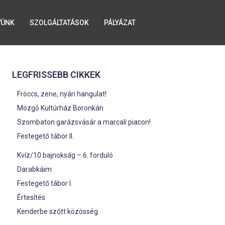
YÜNK
SZOLGÁLTATÁSOK
PÁLYÁZAT
LEGFRISSEBB CIKKEK
Fröccs, zene, nyári hangulat!
Mozgó Kultúrház Boronkán
Szombaton garázsvásár a marcali piacon!
Festegető tábor II.
Kvíz/10 bajnokság – 6. forduló
Darabkáim
Festegető tábor I.
Értesítés
Kenderbe szőtt közösség