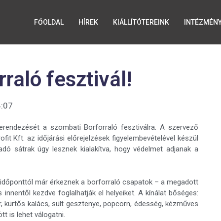
FŐOLDAL
HÍREK
KIÁLLÍTÓTEREINK
INTÉZMÉN
aló fesztivál!
:07
rendezését a szombati Borforraló fesztiválra. A szervező
t Kft. az időjárási előrejelzések figyelembevételével készül
dó sátrak úgy lesznek kialakítva, hogy védelmet adjanak a
az időponttól már érkeznek a borforraló csapatok – a megadott
s innentől kezdve foglalhatják el helyeiket. A kínálat bőséges:
r, kürtős kalács, sült gesztenye, popcorn, édesség, kézműves
t is lehet válogatni.