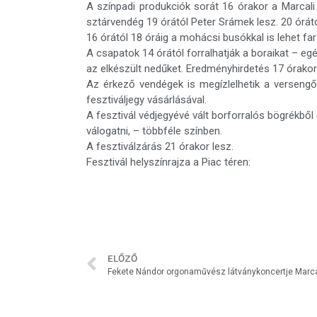
A színpadi produkciók sorát 16 órakor a Marcali 
sztárvendég 19 órától Peter Srámek lesz. 20 órátó
16 órától 18 óráig a mohácsi busókkal is lehet fa
A csapatok 14 órától forralhatják a boraikat – egé
az elkészült nedűket. Eredményhirdetés 17 órakor
Az érkező vendégek is megízlelhetik a versengő 
fesztiváljegy vásárlásával.
A fesztivál védjegyévé vált borforralós bögrékből 
válogatni, – többféle színben.
A fesztiválzárás 21 órakor lesz.
Fesztivál helyszínrajza a Piac téren:
ELŐZŐ
Fekete Nándor orgonaművész látványkoncertje Marca