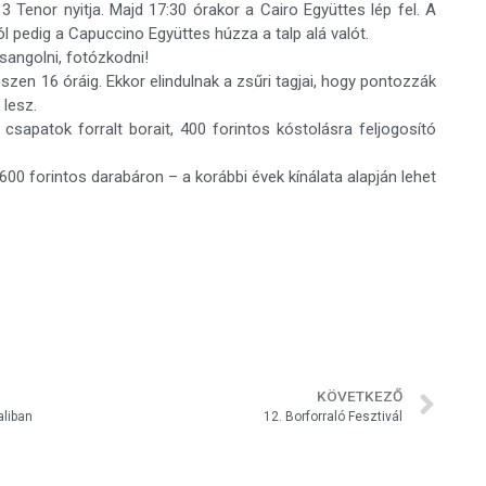
3 Tenor nyitja. Majd 17:30 órakor a Cairo Együttes lép fel. A
l pedig a Capuccino Együttes húzza a talp alá valót.
rsangolni, fotózkodni!
szen 16 óráig. Ekkor elindulnak a zsűri tagjai, hogy pontozzák
 lesz.
csapatok forralt borait, 400 forintos kóstolásra feljogosító
600 forintos darabáron – a korábbi évek kínálata alapján lehet
KÖVETKEZŐ
liban
12. Borforraló Fesztivál