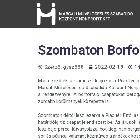
Szombaton Borforr
Szerző:
gysz888
2022-02-18
14
Már elkezdték a Gamesz dolgozói a Piac tér be
Marcali Művelődési és Szabadidő Központ Nonprofi
a rendezvényre. A borforraló csapatokat befoga
zordabb körülmények közepette is.
Szombaton déltől lesz lezárva a Piac tér. Ettől 
határidőig tíz csapat jelentkezett be. Az árusok i
lesz bajorperec, látványpizza, hot-dog, hamburge
sör és pálinka, valamint kézműves ajándékok közöt