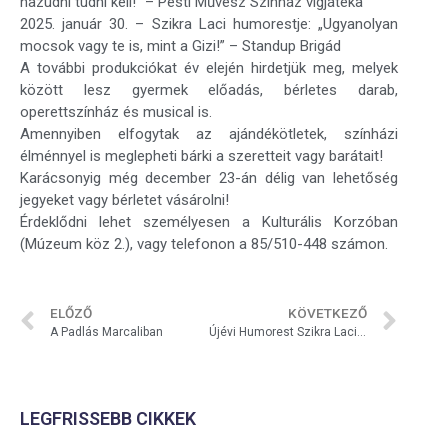
hazudni tudni kell!” – Pesti Művész Színház vígjátéka
2025. január 30. – Szikra Laci humorestje: „Ugyanolyan
mocsok vagy te is, mint a Gizi!” – Standup Brigád
A további produkciókat év elején hirdetjük meg, melyek
között lesz gyermek előadás, bérletes darab,
operettszínház és musical is.
Amennyiben elfogytak az ajándékötletek, színházi
élménnyel is meglepheti bárki a szeretteit vagy barátait!
Karácsonyig még december 23-án délig van lehetőség
jegyeket vagy bérletet vásárolni!
Érdeklődni lehet személyesen a Kulturális Korzóban
(Múzeum köz 2.), vagy telefonon a 85/510-448 számon.
ELŐZŐ
KÖVETKEZŐ
A Padlás Marcaliban
Újévi Humorest Szikra Lacival!
LEGFRISSEBB CIKKEK