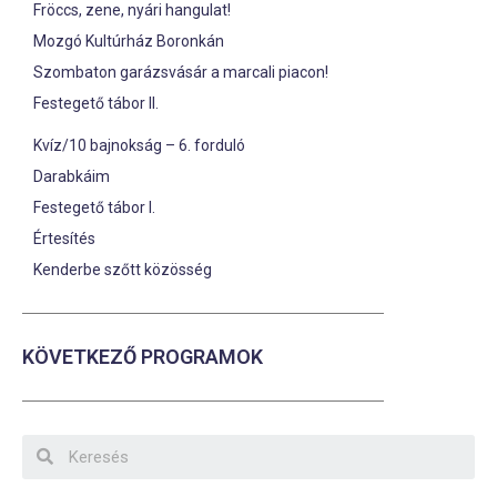
Fröccs, zene, nyári hangulat!
Mozgó Kultúrház Boronkán
Szombaton garázsvásár a marcali piacon!
Festegető tábor II.
Kvíz/10 bajnokság – 6. forduló
Darabkáim
Festegető tábor I.
Értesítés
Kenderbe szőtt közösség
KÖVETKEZŐ PROGRAMOK