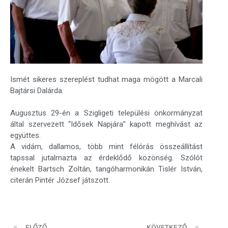
Ismét sikeres szereplést tudhat maga mögött a Marcali
Bajtársi Dalárda.
Augusztus 29-én a Szigligeti települési önkormányzat
által szervezett “Idősek Napjára” kapott meghívást az
együttes.
A vidám, dallamos, több mint félórás összeállítást
tapssal jutalmazta az érdeklődő közönség. Szólót
énekelt Bartsch Zoltán, tangóharmonikán Tislér István,
citerán Pintér József játszott.
ELŐZŐ
KÖVETKEZŐ