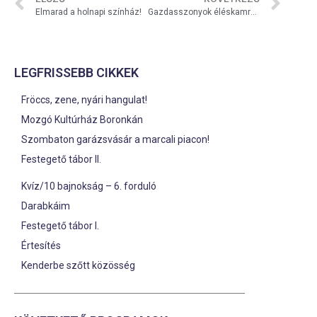
Elmarad a holnapi színház!
Gazdasszonyok éléskamrája
LEGFRISSEBB CIKKEK
Fröccs, zene, nyári hangulat!
Mozgó Kultúrház Boronkán
Szombaton garázsvásár a marcali piacon!
Festegető tábor II.
Kvíz/10 bajnokság – 6. forduló
Darabkáim
Festegető tábor I.
Értesítés
Kenderbe szőtt közösség