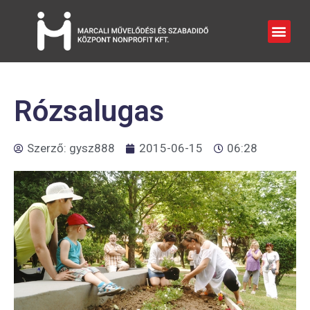
Rózsalugas
Szerző:
gysz888
2015-06-15
06:28