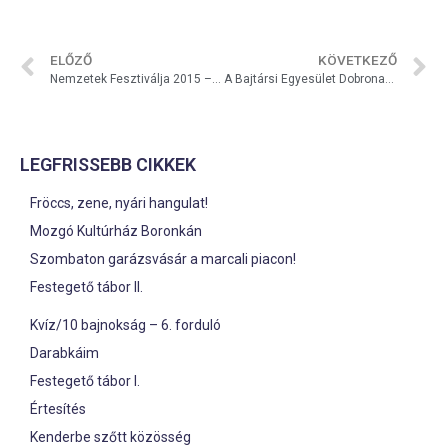
ELŐZŐ
KÖVETKEZŐ
Nemzetek Fesztiválja 2015 – programkalauz
A Bajtársi Egyesület Dobronakban
LEGFRISSEBB CIKKEK
Fröccs, zene, nyári hangulat!
Mozgó Kultúrház Boronkán
Szombaton garázsvásár a marcali piacon!
Festegető tábor II.
Kvíz/10 bajnokság – 6. forduló
Darabkáim
Festegető tábor I.
Értesítés
Kenderbe szőtt közösség