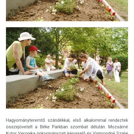
Hagyományteremtő szándékkal, első alkalommal rendeztek
összejövetelt a Béke Parkban szombat délután. Mozsárné
Kutor Veronika önkormányzati képviselő és Vigmondné Szalai