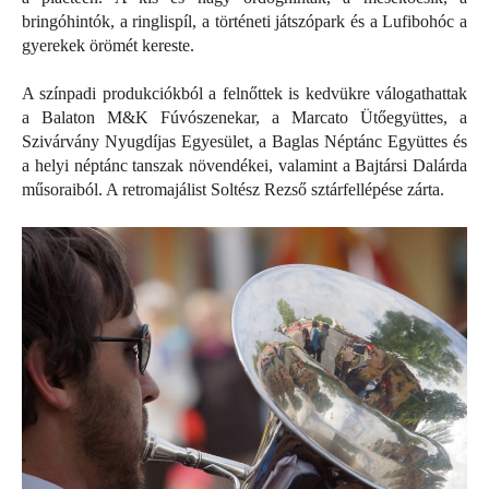
bringóhintók, a ringlispíl, a történeti játszópark és a Lufibohóc a
gyerekek örömét kereste.
A színpadi produkciókból a felnőttek is kedvükre válogathattak
a Balaton M&K Fúvószenekar, a Marcato Ütőegyüttes, a
Szivárvány Nyugdíjas Egyesület, a Baglas Néptánc Együttes és
a helyi néptánc tanszak növendékei, valamint a Bajtársi Dalárda
műsoraiból. A retromajálist Soltész Rezső sztárfellépése zárta.