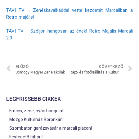
TAVI TV – Zenéskavalkáddal vette kezdetét Marcaliban a
Retro majális!
TAVI TV – Szóljon hangosan az ének! Retro Majális Marcali
2.0
ELŐZŐ
KÖVETKEZŐ
Somogy Megyei Zeneiskolák Kamarazenei Találkozója
Rajz- és fotókiállítás a Kulturális Korzóban
LEGFRISSEBB CIKKEK
Fröccs, zene, nyári hangulat!
Mozgó Kultúrház Boronkán
Szombaton garázsvásár a marcali piacon!
Festegető tábor II.