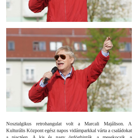
Nosztalgikus retrohangulat volt a Marcali Majálison. A
Kulturális Központ egész napos vidámparkkal várta a családokat
a piactéen. A kis és nagy ördöghinták, a mesekocsik, a