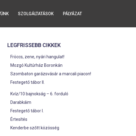
YÜNK
SZOLGÁLTATÁSOK
PÁLYÁZAT
LEGFRISSEBB CIKKEK
Fröccs, zene, nyári hangulat!
Mozgó Kultúrház Boronkán
Szombaton garázsvásár a marcali piacon!
Festegető tábor II.
Kvíz/10 bajnokság – 6. forduló
Darabkáim
Festegető tábor I.
Értesítés
Kenderbe szőtt közösség