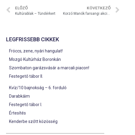
ELŐZŐ
KÖVETKEZŐ
Kultúrablak – Tündérkert
Korzó Manók farsangi akciója
LEGFRISSEBB CIKKEK
Fröccs, zene, nyári hangulat!
Mozgó Kultúrház Boronkán
Szombaton garázsvásár a marcali piacon!
Festegető tábor II.
Kvíz/10 bajnokság – 6. forduló
Darabkáim
Festegető tábor I.
Értesítés
Kenderbe szőtt közösség