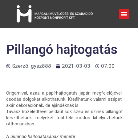
Pillangó hajtogatás
Szerző:
gysz888
2021-03-03
07:00
Origamival, azaz a papírhajtogatás japán megfelelőjével,
csodás dolgokat alkothatunk. Kreálhatunk valami szépet,
akár dekorációnak, de ajándéknak is.
Tavasz közeledtével például sok szép és színes pillangót
készíthetünk, melyeket többféle módon kihelyezhetünk
otthonunkban.
A pillangó hajtogatásának menete: