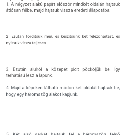
1. A négyzet alakú papírt először mindkét oldalán hajtsuk
átlósan félbe, majd hajtsuk vissza eredeti állapotába.
2. Ezután fordítsuk meg, és készítsünk két felezőhajtást, és
nyissuk vissza teljesen.
3. Ezután alulról a közepét picit pöcköljük be. Így
térhatású lesz a lapunk.
4. Majd a képeken látható módon két oldalát hajtsuk be,
hogy egy háromszög alakot kapjunk.
5. Két alsó sarkát hajtsuk fel a háromszög felső