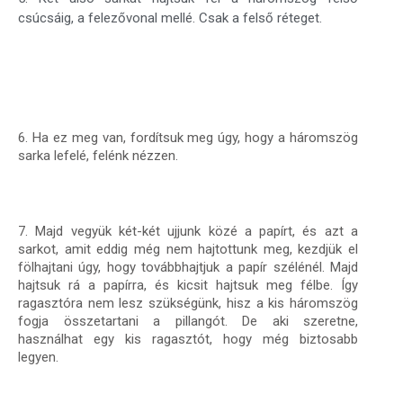
csúcsáig, a felezővonal mellé. Csak a felső réteget.
6. Ha ez meg van, fordítsuk meg úgy, hogy a háromszög
sarka lefelé, felénk nézzen.
7. Majd vegyük két-két ujjunk közé a papírt, és azt a
sarkot, amit eddig még nem hajtottunk meg, kezdjük el
fölhajtani úgy, hogy továbbhajtjuk a papír szélénél. Majd
hajtsuk rá a papírra, és kicsit hajtsuk meg félbe. Így
ragasztóra nem lesz szükségünk, hisz a kis háromszög
fogja összetartani a pillangót. De aki szeretne,
használhat egy kis ragasztót, hogy még biztosabb
legyen.