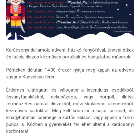
Karácsonyi dallamok, adventi házikó fenyőfával, ünnepi étkek
és italok, díszes kézműves portékák és hangulatos műsorok.
Pénteken délután 14:00 órakor nyitja meg kapuit az adventi
vásár a Künzelsau téren.
Érdemes kilátogatni és válogatni a levendulás csodákból,
ásványfácskákból, dekupázsos, vagy horgolt, illetve
természetes-natural díszekből, mézeskalácsos üzenetekből,
kézműves sajtokból. Meg kell kóstolni a bajor perecet, de
kihagyhatatlan csemege a kürtős kalács, vagy éppen a forró
puncs is. Közben a gyerekeket fel lehet ültetni a karácsonyi
körhintára!