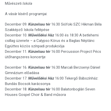
Művészeti
Iskola
A vásár kísérő programjai:
December 09.
Künzelsau tér
16:30 Siófoki SZC Hikman Béla
Szakképző Iskola fellépése
December 10.
Művelődési Ház
16:00 és 18:30 A betlehemi
csillag üzenete – a Calypso Kórus és a Baglas Néptánc
Együttes közös színpadi produkciója
December 11.
Künzelsau tér
16:00 Percussion Project Pécs
ütőhangszeres koncertje
December 16.
Künzelsau tér
16:30 Marcali Berzsenyi Dániel
Gimnázium előadása
December 17.
Művelődési Ház
16:00 Tekergő Bábszínház:
Bundás Bocsok karácsonya
December 18.
Künzelsau tér
16:00 Balatonboglári Seven
Houses Gospel Choir & Band műsora