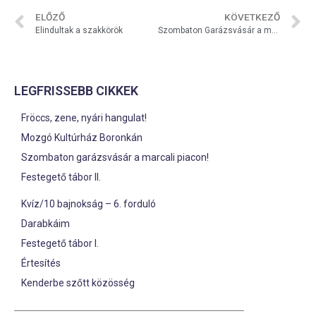
ELŐZŐ
KÖVETKEZŐ
Elindultak a szakkörök
Szombaton Garázsvásár a marcali piacon!
LEGFRISSEBB CIKKEK
Fröccs, zene, nyári hangulat!
Mozgó Kultúrház Boronkán
Szombaton garázsvásár a marcali piacon!
Festegető tábor II.
Kvíz/10 bajnokság – 6. forduló
Darabkáim
Festegető tábor I.
Értesítés
Kenderbe szőtt közösség