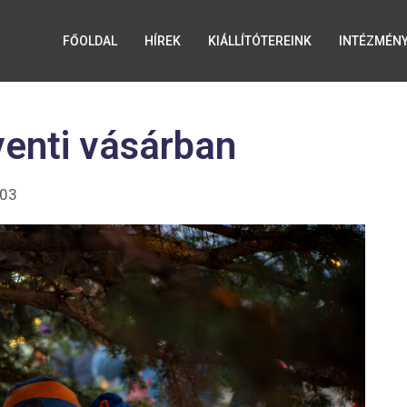
FŐOLDAL
HÍREK
KIÁLLÍTÓTEREINK
INTÉZMÉN
venti vásárban
:03