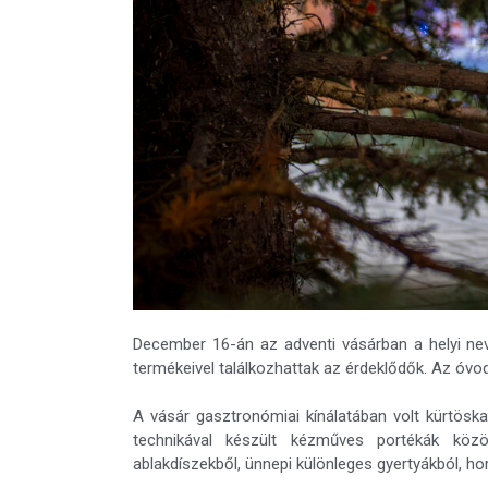
December 16-án az adventi vásárban a helyi nev
termékeivel találkozhattak az érdeklődők. Az óvo
A vásár gasztronómiai kínálatában volt kürtöskal
technikával készült kézműves portékák közöt
ablakdíszekből, ünnepi különleges gyertyákból, hor