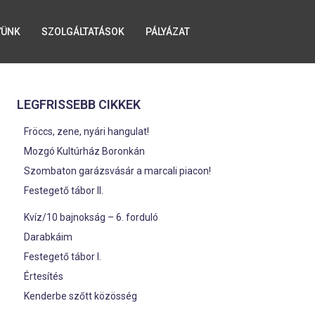
YÜNK
SZOLGÁLTATÁSOK
PÁLYÁZAT
LEGFRISSEBB CIKKEK
Fröccs, zene, nyári hangulat!
Mozgó Kultúrház Boronkán
Szombaton garázsvásár a marcali piacon!
Festegető tábor II.
Kvíz/10 bajnokság – 6. forduló
Darabkáim
Festegető tábor I.
Értesítés
Kenderbe szőtt közösség