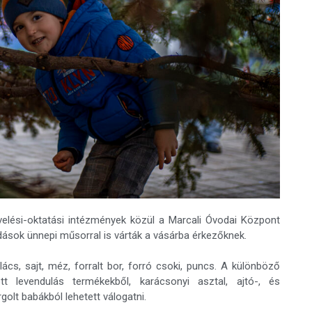
elési-oktatási intézmények közül a Marcali Óvodai Központ
dások ünnepi műsorral is várták a vásárba érkezőknek.
ács, sajt, méz, forralt bor, forró csoki, puncs. A különböző
t levendulás termékekből, karácsonyi asztal, ajtó-, és
golt babákból lehetett válogatni.