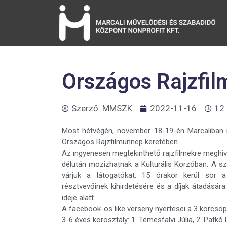
Országos Rajzfil
Szerző:
MMSZK
2022-11-16
12
Most hétvégén, november 18-19-én Marcaliban 
Országos Rajzfilmünnep keretében.
Az ingyenesen megtekinthető rajzfilmekre meghívtuk
délután mozizhatnak a Kulturális Korzóban. A sz
várjuk a látogatókat. 15 órakor kerül sor a 
résztvevőinek kihirdetésére és a díjak átadására
ideje alatt.
A facebook-os like verseny nyertesei a 3 korcso
3-6 éves korosztály: 1. Temesfalvi Júlia, 2. Patkó