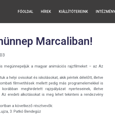
FŐOLDAL
HÍREK
KIÁLLÍTÓTEREINK
INTÉZMÉN
münnep Marcaliban!
:03
is megünnepeljük a magyar animációs rajzfilmeket – az Az
 a helyi ovisokat és iskolásokat, akik péntek délelőtt, illetve
ombati filmvetítések mellett pedig más programelemekkel is
korábban meghirdetett rajzpályázat nyerteseinek, illetve
. Az eredeti alkotásokat is meg lehet tekinteni a rendezvény
portban a következő résztvevők:
 Lujza, 3. Patkó Bendegúz