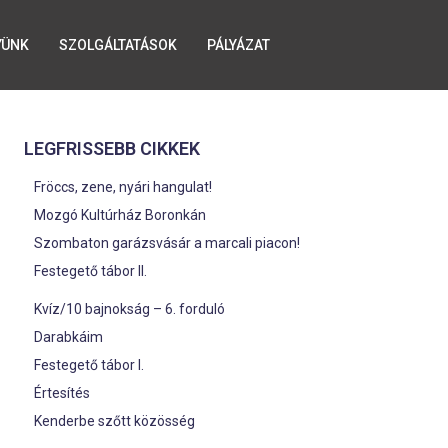
YÜNK
SZOLGÁLTATÁSOK
PÁLYÁZAT
LEGFRISSEBB CIKKEK
Fröccs, zene, nyári hangulat!
Mozgó Kultúrház Boronkán
Szombaton garázsvásár a marcali piacon!
Festegető tábor II.
Kvíz/10 bajnokság – 6. forduló
Darabkáim
Festegető tábor I.
Értesítés
Kenderbe szőtt közösség