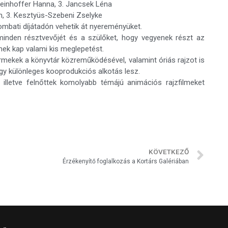
Weinhoffer Hanna, 3. Jancsek Léna
án, 3. Kesztyüs-Szebeni Zselyke
zombati díjátadón vehetik át nyereményüket.
 minden résztvevőjét és a szülőket, hogy vegyenek részt az
ek kap valami kis meglepetést.
rmekek a könyvtár közreműködésével, valamint óriás rajzot is
gy különleges kooprodukciós alkotás lesz.
 illetve felnőttek komolyabb témájú animációs rajzfilmeket
KÖVETKEZŐ
Érzékenyítő foglalkozás a Kortárs Galériában