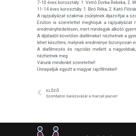
7-10 éves korosztály: 1. Vetró Dorka Rebeka, 2. 
11-14 éves korosztály: 1. Biró Réka, 2. Kató Flóri
A rajzpályázat szakmai zsűrijének díjazottjai a s
Ezúton is szeretettel meghívjuk a rajzpályázat
eredményhirdetésen, mert mindegyik alkotó gyerm
A díjátadót követően diafilmeket nézhetnek a gye
lehet készíteni, melynek eredménye bizonyosan e
A diafilmezés és rajzolás mellett a nagyobbak,
nézhetnek meg.
Várunk mindenkit szeretettel!
Ünnepeljük együtt a magyar rajzfilmeket!
ELŐZŐ
Szombaton Garázsvásár a marcali piacon!