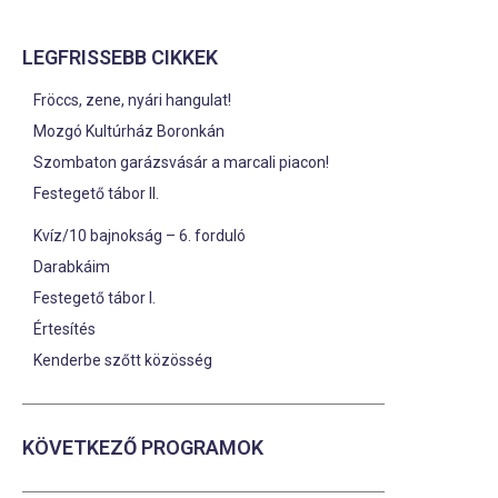
LEGFRISSEBB CIKKEK
Fröccs, zene, nyári hangulat!
Mozgó Kultúrház Boronkán
Szombaton garázsvásár a marcali piacon!
Festegető tábor II.
Kvíz/10 bajnokság – 6. forduló
Darabkáim
Festegető tábor I.
Értesítés
Kenderbe szőtt közösség
KÖVETKEZŐ PROGRAMOK