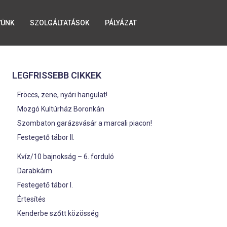
YÜNK
SZOLGÁLTATÁSOK
PÁLYÁZAT
LEGFRISSEBB CIKKEK
Fröccs, zene, nyári hangulat!
Mozgó Kultúrház Boronkán
Szombaton garázsvásár a marcali piacon!
Festegető tábor II.
Kvíz/10 bajnokság – 6. forduló
Darabkáim
Festegető tábor I.
Értesítés
Kenderbe szőtt közösség