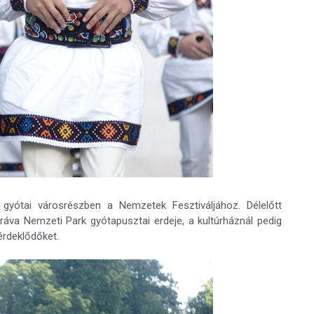
gyótai városrészben a Nemzetek Fesztiváljához. Délelőtt
Dráva Nemzeti Park gyótapusztai erdeje, a kultúrháznál pedig
érdeklődőket.