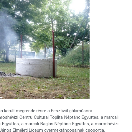
n került megrendezésre a Fesztivál gálaműsora.
roshévízi Centru Cultural Toplita Néptánc Együttes, a marcali
i Együttes, a marcali Baglas Néptánc Együttes, a maroshévízi
 János Elméleti Líceum gyermektáncosainak csoportja.