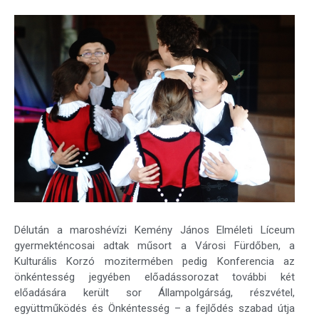
Délután a maroshévízi Kemény János Elméleti Líceum
gyermekténcosai adtak műsort a Városi Fürdőben, a
Kulturális Korzó mozitermében pedig Konferencia az
önkéntesség jegyében előadássorozat további két
előadására került sor Állampolgárság, részvétel,
együttműködés és Önkéntesség – a fejlődés szabad útja