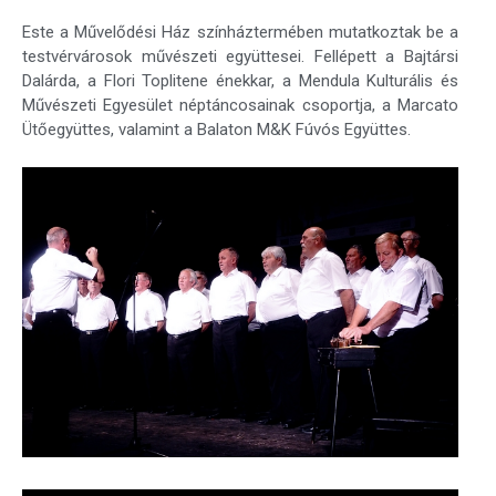
Este a Művelődési Ház színháztermében mutatkoztak be a
testvérvárosok művészeti együttesei. Fellépett a Bajtársi
Dalárda, a Flori Toplitene énekkar, a Mendula Kulturális és
Művészeti Egyesület néptáncosainak csoportja, a Marcato
Ütőegyüttes, valamint a Balaton M&K Fúvós Együttes.