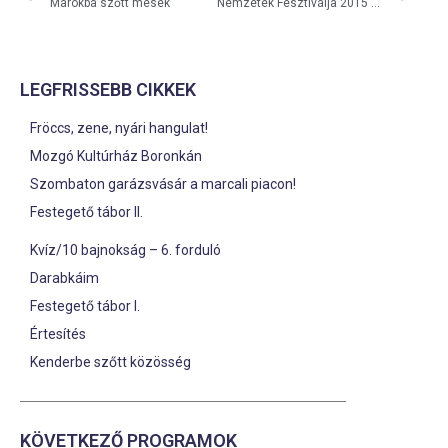
Marokba szőtt mesék
Nemzetek Fesztiválja 2015 – Szombat
LEGFRISSEBB CIKKEK
Fröccs, zene, nyári hangulat!
Mozgó Kultúrház Boronkán
Szombaton garázsvásár a marcali piacon!
Festegető tábor II.
Kvíz/10 bajnokság – 6. forduló
Darabkáim
Festegető tábor I.
Értesítés
Kenderbe szőtt közösség
KÖVETKEZŐ PROGRAMOK