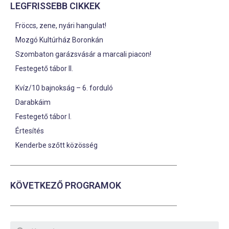
LEGFRISSEBB CIKKEK
Fröccs, zene, nyári hangulat!
Mozgó Kultúrház Boronkán
Szombaton garázsvásár a marcali piacon!
Festegető tábor II.
Kvíz/10 bajnokság – 6. forduló
Darabkáim
Festegető tábor I.
Értesítés
Kenderbe szőtt közösség
KÖVETKEZŐ PROGRAMOK