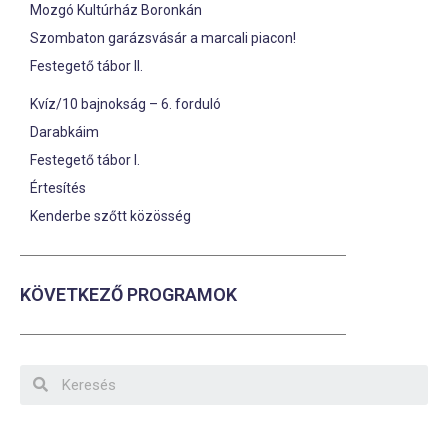
Mozgó Kultúrház Boronkán
Szombaton garázsvásár a marcali piacon!
Festegető tábor II.
Kvíz/10 bajnokság – 6. forduló
Darabkáim
Festegető tábor I.
Értesítés
Kenderbe szőtt közösség
KÖVETKEZŐ PROGRAMOK