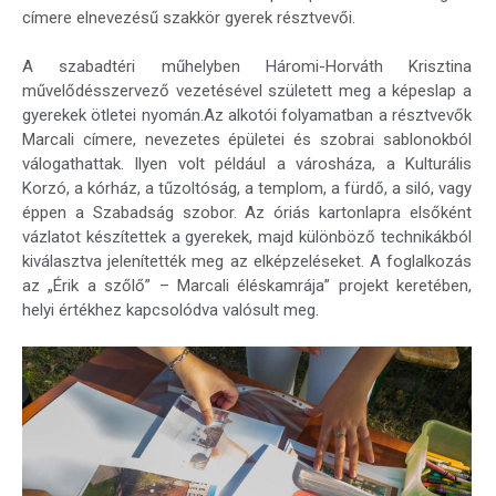
címere elnevezésű szakkör gyerek résztvevői.
A szabadtéri műhelyben Háromi-Horváth Krisztina
művelődésszervező vezetésével született meg a képeslap a
gyerekek ötletei nyomán.Az alkotói folyamatban a résztvevők
Marcali címere, nevezetes épületei és szobrai sablonokból
válogathattak. Ilyen volt például a városháza, a Kulturális
Korzó, a kórház, a tűzoltóság, a templom, a fürdő, a siló, vagy
éppen a Szabadság szobor. Az óriás kartonlapra elsőként
vázlatot készítettek a gyerekek, majd különböző technikákból
kiválasztva jelenítették meg az elképzeléseket. A foglalkozás
az „Érik a szőlő” – Marcali éléskamrája” projekt keretében,
helyi értékhez kapcsolódva valósult meg.