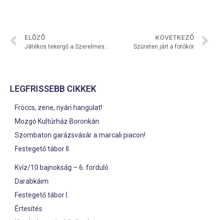
ELŐZŐ
KÖVETKEZŐ
Játékos tekergő a Szerelmesek kútjánál
Szüreten járt a fotókör
LEGFRISSEBB CIKKEK
Fröccs, zene, nyári hangulat!
Mozgó Kultúrház Boronkán
Szombaton garázsvásár a marcali piacon!
Festegető tábor II.
Kvíz/10 bajnokság – 6. forduló
Darabkáim
Festegető tábor I.
Értesítés