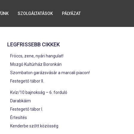
YÜNK
SZOLGÁLTATÁSOK
PÁLYÁZAT
LEGFRISSEBB CIKKEK
Fröccs, zene, nyári hangulat!
Mozgó Kultúrház Boronkán
Szombaton garázsvásár a marcali piacon!
Festegető tábor II.
Kvíz/10 bajnokság – 6. forduló
Darabkáim
Festegető tábor I.
Értesítés
Kenderbe szőtt közösség