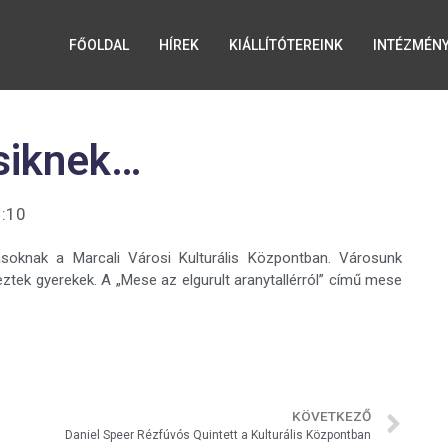
FŐOLDAL
HÍREK
KIÁLLÍTÓTEREINK
INTÉZMÉN
siknek…
:10
soknak a Marcali Városi Kulturális Központban. Városunk
eztek gyerekek. A „Mese az elgurult aranytallérról” című mese
KÖVETKEZŐ
Daniel Speer Rézfúvós Quintett a Kulturális Központban