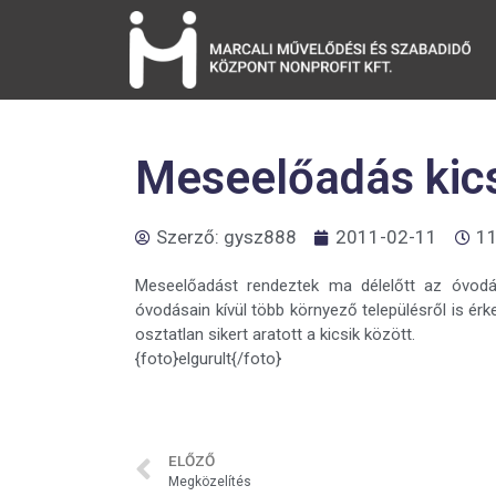
Meseelőadás kic
Szerző:
gysz888
2011-02-11
11
Meseelőadást rendeztek ma délelőtt az óvodá
óvodásain kívül több környező településről is érk
osztatlan sikert aratott a kicsik között.
{foto}elgurult{/foto}
ELŐZŐ
Megközelítés