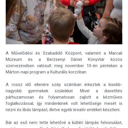
A Művelődési és Szabadidő Központ, valamint a Marcali
Múzeum és a Berzsenyi Dániel Könyvtár közös
szervezésében valósult meg november 10-én pénteken a
Márton-napi program a Kulturális korzóban.
A rossz idő ellenére szép számban érkeztek a kisebb-
nagyobb gyermekek szüleikkel. Mivel a diavetítés
párhuzamosan és folyamatosan zajlott a kézműves
foglalkozással, így mindenkinek volt lehetősége mesét is
nézni és libás lámpást, illetve egyéb kreatív emléket készíteni.
Bár az eső nem tette lehetővé a kültéri lámpás felvonulást,