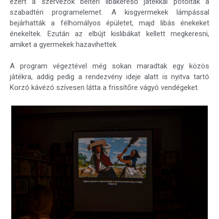
ezért a szervezők beltéri libakereső játékkal pótolták a
szabadtéri programelemet. A kisgyermekek lámpással
bejárhatták a félhomályos épületet, majd libás énekeket
énekeltek. Ezután az elbújt kislibákat kellett megkeresni,
amiket a gyermekek hazavihettek.
A program végeztével még sokan maradtak egy közös
játékra, addig pedig a rendezvény ideje alatt is nyitva tartó
Korzó kávézó szívesen látta a frissítőre vágyó vendégeket.