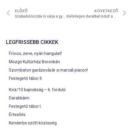
ELŐZŐ
KÖVETKEZŐ
Szabadulószoba is várja a gyerekeket a Társasjáték-kiállítás ideje alatt Marcaliban
Különleges darabbal indult a bérletes színház Marcaliban
LEGFRISSEBB CIKKEK
Fröccs, zene, nyári hangulat!
Mozgó Kultúrház Boronkán
Szombaton garázsvásár a marcali piacon!
Festegető tábor II.
Kvíz/10 bajnokság – 6. forduló
Darabkáim
Festegető tábor I.
Értesítés
Kenderbe szőtt közösség