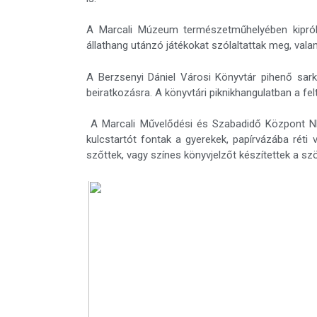
A Marcali Múzeum természetműhelyében kipróbál
állathang utánzó játékokat szólaltattak meg, val
A Berzsenyi Dániel Városi Könyvtár pihenő sarko
beiratkozásra. A könyvtári piknikhangulatban a felt
A Marcali Művelődési és Szabadidő Központ NK
kulcstartót fontak a gyerekek, papírvázába réti
szőttek, vagy színes könyvjelzőt készítettek a sz