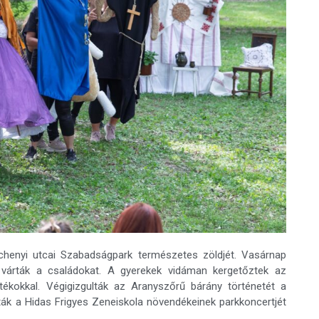
échenyi utcai Szabadságpark természetes zöldjét. Vasárnap
várták a családokat. A gyerekek vidáman kergetőztek az
tékokkal. Végigizgulták az Aranyszőrű bárány történetét a
k a Hidas Frigyes Zeneiskola növendékeinek parkkoncertjét