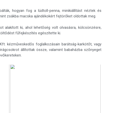
ták, hogyan fog a lúdtoll-penna, minikiállítást néztek és
amint zsákba macska ajándékokért fejtörőket oldottak meg.
t alakított ki, ahol lehetőség volt olvasásra, kölcsönzésre,
öltődést fűfejkészítés egészítette ki.
ft. kézműveskedős foglalkozásain barátság-karkötőt, vagy
 virágcsokrot állítottak össze, valamint babaházba szőnyeget
övőkereteken.