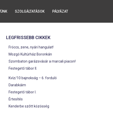
YÜNK
SZOLGÁLTATÁSOK
PÁLYÁZAT
LEGFRISSEBB CIKKEK
Fröccs, zene, nyári hangulat!
Mozgó Kultúrház Boronkán
Szombaton garázsvásár a marcali piacon!
Festegető tábor II.
Kvíz/10 bajnokság – 6. forduló
Darabkáim
Festegető tábor I.
Értesítés
Kenderbe szőtt közösség