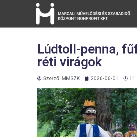
Lúdtoll-penna, fű
réti virágok
Szerző:
MMSZK
2026-06-01
11