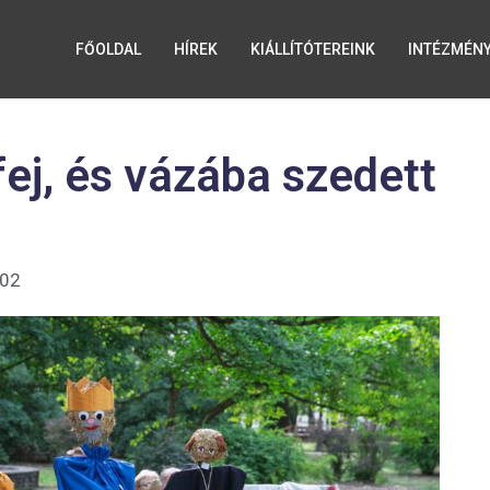
FŐOLDAL
HÍREK
KIÁLLÍTÓTEREINK
INTÉZMÉN
fej, és vázába szedett
:02