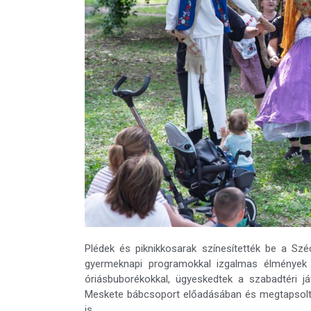
Plédek és piknikkosarak színesítették be a Sz
gyermeknapi programokkal izgalmas élmények 
óriásbuborékokkal, ügyeskedtek a szabadtéri já
Meskete bábcsoport előadásában és megtapsoltá
is.