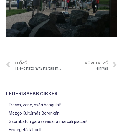
ELŐZŐ
KÖVETKEZŐ
Tájékoztató nyitvatartás módosulásáról
Felhívás
LEGFRISSEBB CIKKEK
Fröccs, zene, nyári hangulat!
Mozgó Kultúrház Boronkán
Szombaton garázsvásár a marcali piacon!
Festegető tábor II.