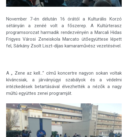
November 7-én délután 16 órától a Kulturális Korzó
sétányán a zenéé volt a főszerep. A Kultúrterasz
programsorozat harmadik rendezvényén a Marcali Hidas
Frigyes Városi Zeneiskola Marcato ütőegyüttese lépett
fel, Sárkány Zsolt Liszt-díjas kamaraművész vezetésével.
A „ Zene az kell…” című koncertre nagyon sokan voltak
kíváncsiak, a járványügyi szabályok és a védelmi
intézkedések betartásával élvezhették a nézők a nagy
múltú együttes zenei programját.