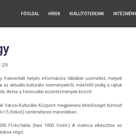
FŐOLDAL
HÍREK
KIÁLLÍTÓTEREINK
INTÉZMÉN
gy
:29
y frekventált helyén információs táblákat üzemeltet, melyek
 az aktuális kulturális eseményekről, másfelől pedig a rajtuk
lók, illetve a fontosabb közintézmények között.
i Városi Kulturális Központ megjelenési lehetőséget biztosít
20×15 (fekvő) centiméteres méretekben.
 Ft/év/tábla (havi 1000 forint.) A matrica elkészítse az
atársa végzi.