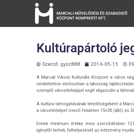
Kultúrapártoló je
Szerző:
gysz888
2014-05-15
09
A Marcali Városi Kulturális Központ a város nég
rendeltetése elsősorban a lakosság tájékoztatása
szereplő várostérképpel segít eligazodni a látniva
A kultúra támogatásának lehetőségeként a Marcal
a várostérképet övező felületen 15×20 (álló) és 
Ennek minimum értéke éves szerződésben 12.000
igénylőt terheli, felhelyezését az intézmény munk