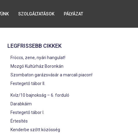
YÜNK
SZOLGÁLTATÁSOK
PÁLYÁZAT
LEGFRISSEBB CIKKEK
Fröccs, zene, nyári hangulat!
Mozgó Kultúrház Boronkán
Szombaton garázsvásár a marcali piacon!
Festegető tábor II.
Kvíz/10 bajnokság – 6. forduló
Darabkáim
Festegető tábor I.
Értesítés
Kenderbe szőtt közösség