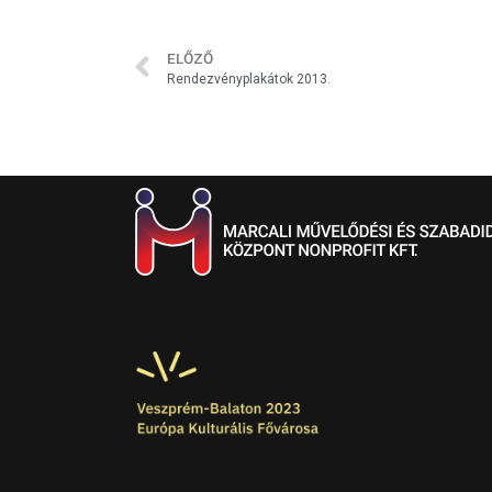
ELŐZŐ
Rendezvényplakátok 2013.