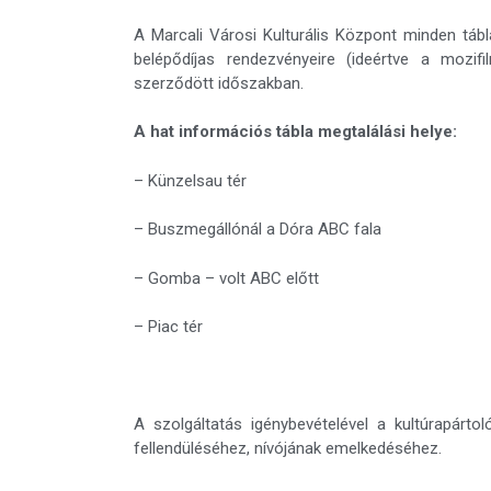
A Marcali Városi Kulturális Központ minden tábl
belépődíjas rendezvényeire (ideértve a mozifi
szerződött időszakban.
A hat információs tábla megtalálási helye:
– Künzelsau tér
– Buszmegállónál a Dóra ABC fala
– Gomba – volt ABC előtt
– Piac tér
A szolgáltatás igénybevételével a kultúrapártol
fellendüléséhez, nívójának emelkedéséhez.