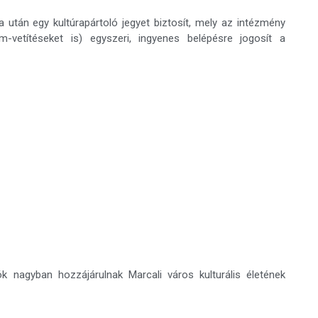
a után egy kultúrapártoló jegyet biztosít, mely az intézmény
lm-vetítéseket is) egyszeri, ingyenes belépésre jogosít a
ók nagyban hozzájárulnak Marcali város kulturális életének