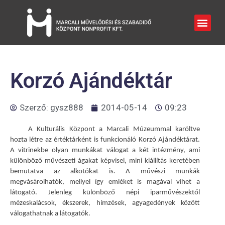
Korzó Ajándéktár
Szerző:
gysz888
2014-05-14
09:23
A Kulturális Központ a Marcali Múzeummal karöltve
hozta létre az értéktárként is funkcionáló Korzó Ajándéktárat.
A vitrinekbe olyan munkákat válogat a két intézmény, ami
különböző művészeti ágakat képvisel, mini kiállítás keretében
bemutatva az alkotókat is. A művészi munkák
megvásárolhatók, mellyel így emléket is magával vihet a
látogató. Jelenleg különböző népi iparművészektől
mézeskalácsok, ékszerek, hímzések, agyagedények között
válogathatnak a látogatók.