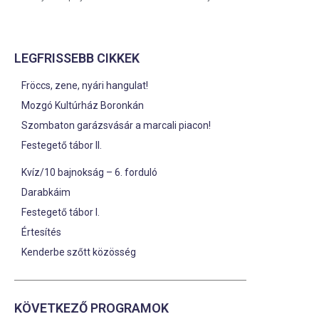
LEGFRISSEBB CIKKEK
Fröccs, zene, nyári hangulat!
Mozgó Kultúrház Boronkán
Szombaton garázsvásár a marcali piacon!
Festegető tábor II.
Kvíz/10 bajnokság – 6. forduló
Darabkáim
Festegető tábor I.
Értesítés
Kenderbe szőtt közösség
KÖVETKEZŐ PROGRAMOK