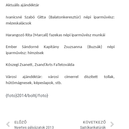
Aktuális ajándéktár
Ivanicsné Szabó Gitta (Balatonkeresztúr) népi iparművész:
mézeskalácsok
Harangozó Rita (Marcali) fazekas népi iparművész munkái
Ember Sándorné Kapitány Zsuzsanna (Buzsák) népi
iparművész: hímzések
Kőszegi Zsanett, Zsand’Arts FaTetoválda
Városi ajándéktár: városi címerrel díszített tollak,
hűtőmágnesek, képeslapok, stb.
{foto}2014/bolt{/foto}
ELŐZŐ
KÖVETKEZŐ
Nyertes pályázatok 2013
Sajtókarikatúrák