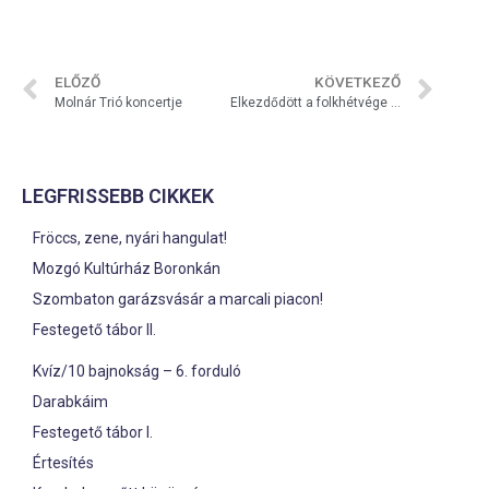
ELŐZŐ
KÖVETKEZŐ
Molnár Trió koncertje
Elkezdődött a folkhétvége …
LEGFRISSEBB CIKKEK
Fröccs, zene, nyári hangulat!
Mozgó Kultúrház Boronkán
Szombaton garázsvásár a marcali piacon!
Festegető tábor II.
Kvíz/10 bajnokság – 6. forduló
Darabkáim
Festegető tábor I.
Értesítés