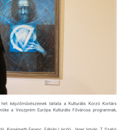
hét képzőművészeinek tárlata a Kulturális Korzó Kortárs
hírnöke a Veszprém Európa Kulturális Fővárosa programnak,
ó, Kisnémeth Ferenc, Fábián László, Jáger István, T. Szabó