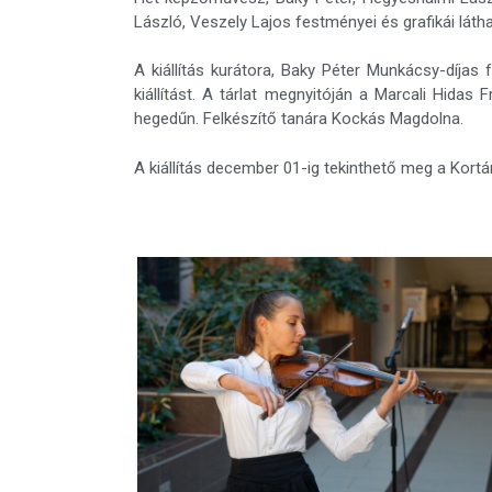
László, Veszely Lajos festményei és grafikái látha
A kiállítás kurátora, Baky Péter Munkácsy-díja
kiállítást. A tárlat megnyitóján a Marcali Hida
hegedűn. Felkészítő tanára Kockás Magdolna.
A kiállítás december 01-ig tekinthető meg a Kortá