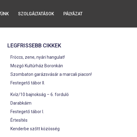
YÜNK
SZOLGÁLTATÁSOK
PÁLYÁZAT
LEGFRISSEBB CIKKEK
Fröccs, zene, nyári hangulat!
Mozgó Kultúrház Boronkán
Szombaton garázsvásár a marcali piacon!
Festegető tábor II.
Kvíz/10 bajnokság – 6. forduló
Darabkáim
Festegető tábor I.
Értesítés
Kenderbe szőtt közösség