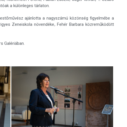
tóak a különleges tárlaton.
s festőművész ajánlotta a nagyszámú közönség figyelmébe a
s Frigyes Zeneiskola növendéke, Fehér Barbara közreműködött
rs Galériában.