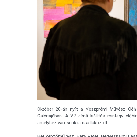
Október 20-án nyílt a Veszprémi Művész Céh 
Galériájában. A V7 című kiállítás mintegy elő
amelyhez városunk is csatlakozott.
Hét képzőművész, Baky Péter, Hegyeshalmi Lászl