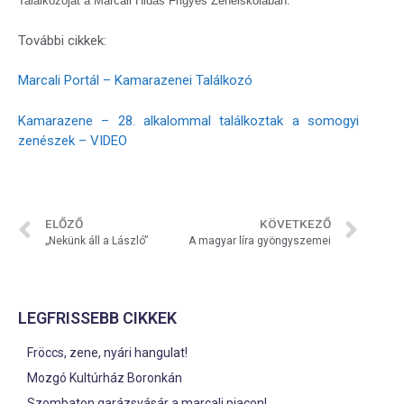
Találkozóját a Marcali Hidas Frigyes Zeneiskolában.
További cikkek:
Marcali Portál – Kamarazenei Találkozó
Kamarazene – 28. alkalommal találkoztak a somogyi
zenészek – VIDEO
ELŐZŐ
KÖVETKEZŐ
„Nekünk áll a László”
A magyar líra gyöngyszemei
LEGFRISSEBB CIKKEK
Fröccs, zene, nyári hangulat!
Mozgó Kultúrház Boronkán
Szombaton garázsvásár a marcali piacon!