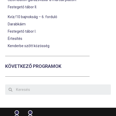
Festegető tábor II.
Kvíz/10 bajnokság – 6. forduló
Darabkáim
Festegető tábor I.
Értesítés
Kenderbe szőtt közösség
KÖVETKEZŐ PROGRAMOK