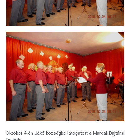
Október 4-én Jákó községbe látogatott a Marcali Bajtársi
Dalárda.