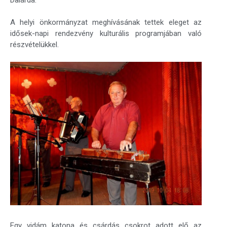
A helyi önkormányzat meghívásának tettek eleget az
idősek-napi rendezvény kulturális programjában való
részvételükkel.
Egy vidám katona és csárdás csokrot adott elő az