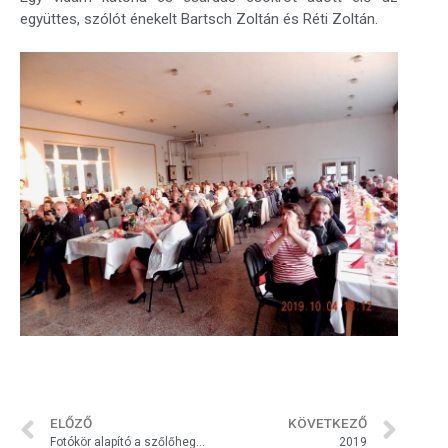
együttes, szólót énekelt Bartsch Zoltán és Réti Zoltán.
ELŐZŐ
KÖVETKEZŐ
Fotókör alapító a szőlőhegyben
2019