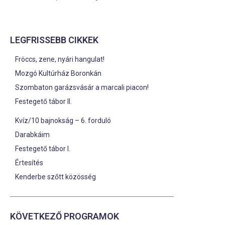
LEGFRISSEBB CIKKEK
Fröccs, zene, nyári hangulat!
Mozgó Kultúrház Boronkán
Szombaton garázsvásár a marcali piacon!
Festegető tábor II.
Kvíz/10 bajnokság – 6. forduló
Darabkáim
Festegető tábor I.
Értesítés
Kenderbe szőtt közösség
KÖVETKEZŐ PROGRAMOK