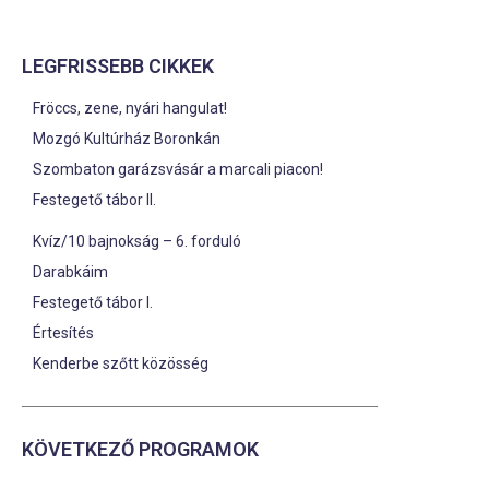
LEGFRISSEBB CIKKEK
Fröccs, zene, nyári hangulat!
Mozgó Kultúrház Boronkán
Szombaton garázsvásár a marcali piacon!
Festegető tábor II.
Kvíz/10 bajnokság – 6. forduló
Darabkáim
Festegető tábor I.
Értesítés
Kenderbe szőtt közösség
KÖVETKEZŐ PROGRAMOK