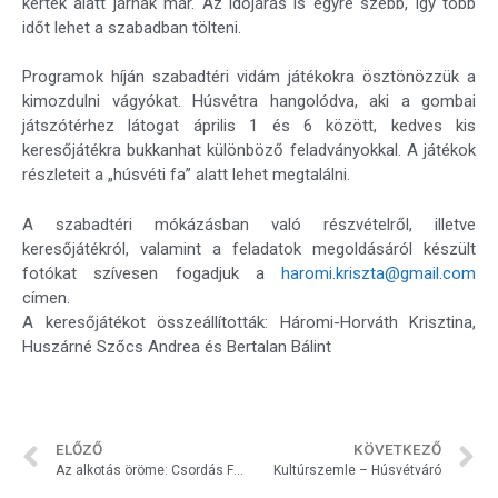
kertek alatt járnak már. Az időjárás is egyre szebb, így több
időt lehet a szabadban tölteni.
Programok híján szabadtéri vidám játékokra ösztönözzük a
kimozdulni vágyókat. Húsvétra hangolódva, aki a gombai
játszótérhez látogat április 1 és 6 között, kedves kis
keresőjátékra bukkanhat különböző feladványokkal. A játékok
részleteit a „húsvéti fa” alatt lehet megtalálni.
A szabadtéri mókázásban való részvételről, illetve
keresőjátékról, valamint a feladatok megoldásáról készült
fotókat szívesen fogadjuk a
haromi.kriszta@gmail.com
címen.
A keresőjátékot összeállították: Háromi-Horváth Krisztina,
Huszárné Szőcs Andrea és Bertalan Bálint
ELŐZŐ
KÖVETKEZŐ
Az alkotás öröme: Csordás Ferencné munkái
Kultúrszemle – Húsvétváró