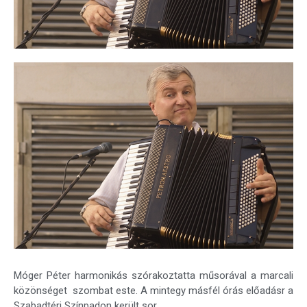
Móger Péter harmonikás szórakoztatta műsorával a marcali
közönséget szombat este. A mintegy másfél órás előadásr a
Szabadtéri Színpadon került sor.