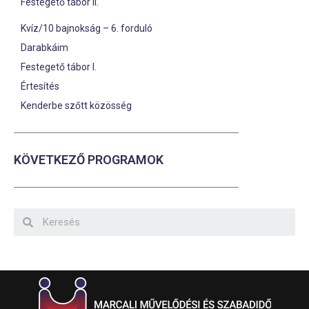
Festegető tábor II.
Kvíz/10 bajnokság – 6. forduló
Darabkáim
Festegető tábor I.
Értesítés
Kenderbe szőtt közösség
KÖVETKEZŐ PROGRAMOK