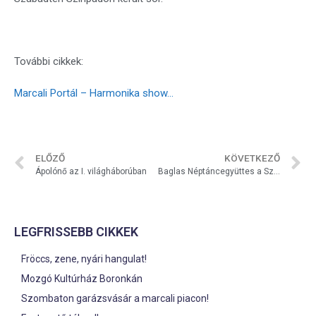
További cikkek:
Marcali Portál – Harmonika show…
ELŐZŐ
KÖVETKEZŐ
Ápolónő az I. világháborúban
Baglas Néptáncegyüttes a Szabadtéri Színpadon
LEGFRISSEBB CIKKEK
Fröccs, zene, nyári hangulat!
Mozgó Kultúrház Boronkán
Szombaton garázsvásár a marcali piacon!