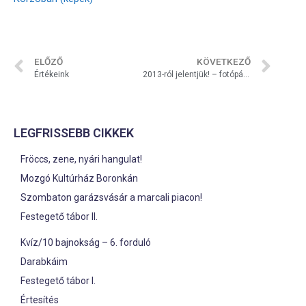
ELŐZŐ
KÖVETKEZŐ
Értékeink
2013-ról jelentjük! – fotópályázat
LEGFRISSEBB CIKKEK
Fröccs, zene, nyári hangulat!
Mozgó Kultúrház Boronkán
Szombaton garázsvásár a marcali piacon!
Festegető tábor II.
Kvíz/10 bajnokság – 6. forduló
Darabkáim
Festegető tábor I.
Értesítés