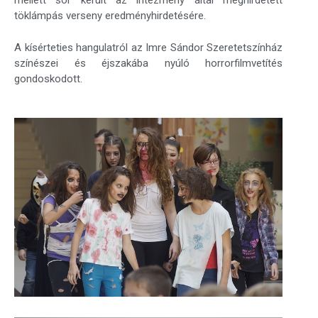
mellett sor került az intézmény által meghirdetett
töklámpás verseny eredményhirdetésére.
A kísérteties hangulatról az Imre Sándor Szeretetszínház
színészei és éjszakába nyúló horrorfilmvetítés
gondoskodott.