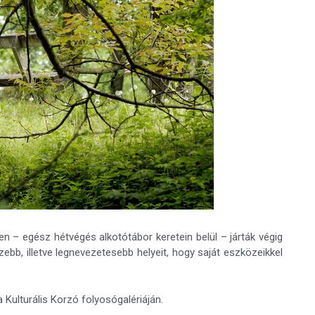
n – egész hétvégés alkotótábor keretein belül – járták végig
zebb, illetve legnevezetesebb helyeit, hogy saját eszközeikkel
 a Kulturális Korzó folyosógalériáján.