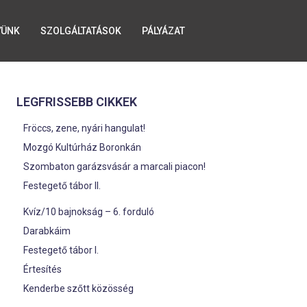
YÜNK
SZOLGÁLTATÁSOK
PÁLYÁZAT
LEGFRISSEBB CIKKEK
Fröccs, zene, nyári hangulat!
Mozgó Kultúrház Boronkán
Szombaton garázsvásár a marcali piacon!
Festegető tábor II.
Kvíz/10 bajnokság – 6. forduló
Darabkáim
Festegető tábor I.
Értesítés
Kenderbe szőtt közösség