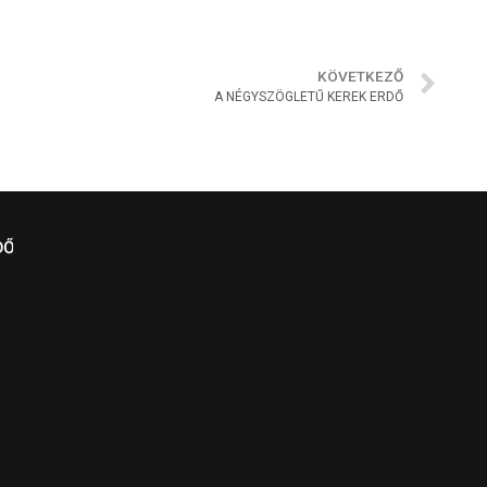
KÖVETKEZŐ
A NÉGYSZÖGLETŰ KEREK ERDŐ