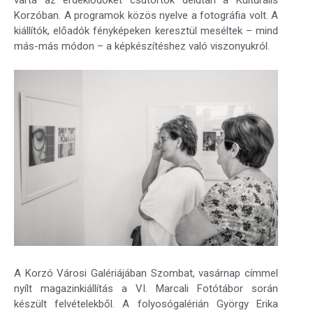
várta az érdeklődőket csütörtök délután a Kulturális
Korzóban. A programok közös nyelve a fotográfia volt. A
kiállítók, előadók fényképeken keresztül meséltek – mind
más-más módon – a képkészítéshez való viszonyukról.
A Korzó Városi Galériájában Szombat, vasárnap címmel
nyílt magazinkiállítás a VI. Marcali Fotótábor során
készült felvételekből. A folyosógalérián György Erika