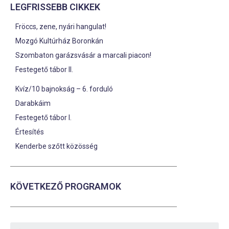
LEGFRISSEBB CIKKEK
Fröccs, zene, nyári hangulat!
Mozgó Kultúrház Boronkán
Szombaton garázsvásár a marcali piacon!
Festegető tábor II.
Kvíz/10 bajnokság – 6. forduló
Darabkáim
Festegető tábor I.
Értesítés
Kenderbe szőtt közösség
KÖVETKEZŐ PROGRAMOK