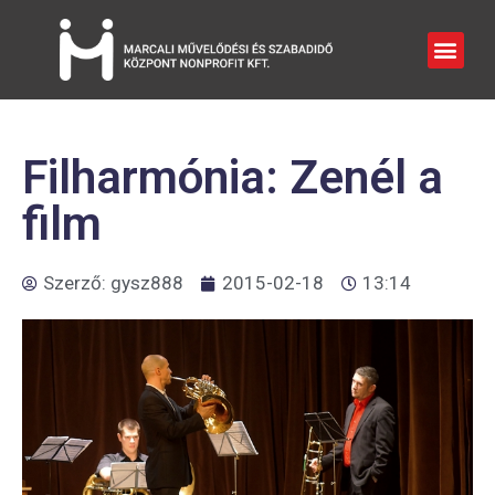
Filharmónia: Zenél a
film
Szerző:
gysz888
2015-02-18
13:14