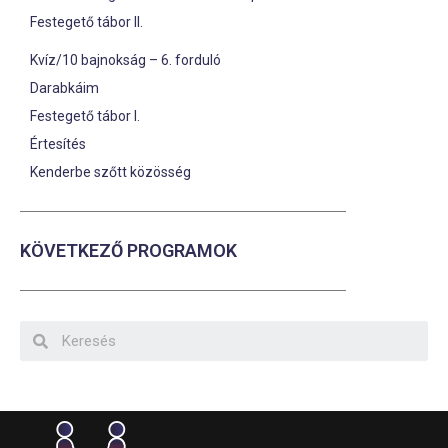
Festegető tábor II.
Kvíz/10 bajnokság – 6. forduló
Darabkáim
Festegető tábor I.
Értesítés
Kenderbe szőtt közösség
KÖVETKEZŐ PROGRAMOK