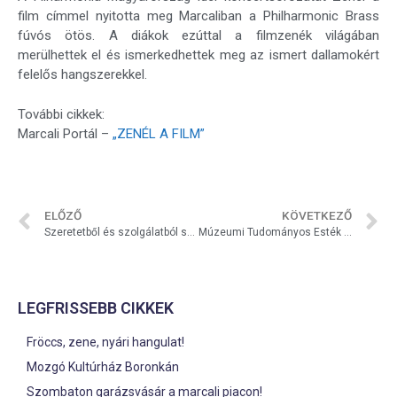
film címmel nyitotta meg Marcaliban a Philharmonic Brass
fúvós ötös. A diákok ezúttal a filmzenék világában
merülhettek el és ismerkedhettek meg az ismert dallamokért
felelős hangszerekkel.
További cikkek:
Marcali Portál –
„ZENÉL A FILM”
ELŐZŐ
KÖVETKEZŐ
Szeretetből és szolgálatból színház
Múzeumi Tudományos Esték III.
LEGFRISSEBB CIKKEK
Fröccs, zene, nyári hangulat!
Mozgó Kultúrház Boronkán
Szombaton garázsvásár a marcali piacon!