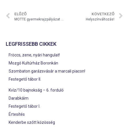
ELŐZŐ
KÖVETKEZŐ
MOTTE gyermekrajzpályázat eredményhirdetése
Helyszínváltozás!
LEGFRISSEBB CIKKEK
Fröccs, zene, nyári hangulat!
Mozgó Kultúrház Boronkán
Szombaton garázsvásár a marcali piacon!
Festegető tábor II.
Kvíz/10 bajnokság – 6. forduló
Darabkáim
Festegető tábor I.
Értesítés
Kenderbe szőtt közösség