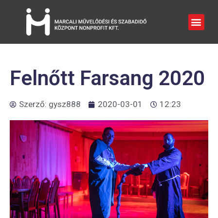
Felnőtt Farsang 2020
Szerző:
gysz888
2020-03-01
12:23