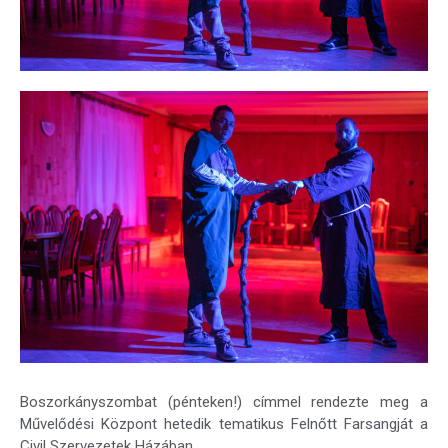
Boszorkányszombat (pénteken!) címmel rendezte meg a
Művelődési Központ hetedik tematikus Felnőtt Farsangját a
Civil Szervezetek Házában.