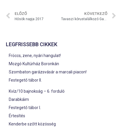
ELŐZŐ
KÖVETKEZŐ
Hősök napja 2017
Tavaszi kórustalálkozó Gadányban
LEGFRISSEBB CIKKEK
Fröccs, zene, nyári hangulat!
Mozgó Kultúrház Boronkán
Szombaton garázsvásár a marcali piacon!
Festegető tábor II.
Kvíz/10 bajnokság – 6. forduló
Darabkáim
Festegető tábor I.
Értesítés
Kenderbe szőtt közösség