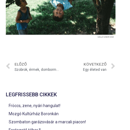
ELŐZŐ
KÖVETKEZŐ
Szobrok, érmek, domborművek
Egy életed van
LEGFRISSEBB CIKKEK
Fröccs, zene, nyári hangulat!
Mozgó Kultúrház Boronkán
Szombaton garázsvásár a marcali piacon!