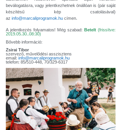
beválogatásra, vagy jelentkezhetnek önállóan is (pár saját
készítésű kép csatolásával)
az
info@marcaliprogramok.hu
címen.
A jelentkezés folyamatos! Még szabad:
Betelt
(frissítve:
2019.05.30..08:30)
Bővebb információ:
Zsirai Tibor
szervező, művelődési asszisztens
email:
info@marcaliprogramok.hu
telefon: 85/510-448, 70/329-6317