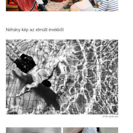
Néhány kép az elmúlt évekből: