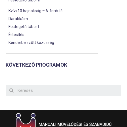
Festegető tábor II.
Kvíz/10 bajnokság – 6. forduló
Darabkáim
Festegető tábor I.
Értesítés
Kenderbe szőtt közösség
KÖVETKEZŐ PROGRAMOK