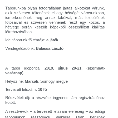
Táborunkba olyan fotográfiában jártas alkotókat várunk,
akik szívesen töltenének el egy hétvégét városunkban,
ismerkednének meg annak lakóival, más települések
fotósaival és szívesen vennének részt egy közös, a
hétvége során készült képekből összeállított kiállítás
létrehozásában.
Idei táborunk fő témája:
a játék
.
Vendégelőadónk:
Balassa László
A tábor időpontja:
2019. július 20-21. (szombat-
vasárnap)
Helyszíne:
Marcali
, Somogy megye
Tervezett létszám:
10 fő
Részvételi díj: a részvétel ingyenes, ám regisztrációhoz
kötött.
A résztvevők – a tervezett létszám eléréséig – az eddigi
táborainkon résztvevők ajánlása útján kerülnek