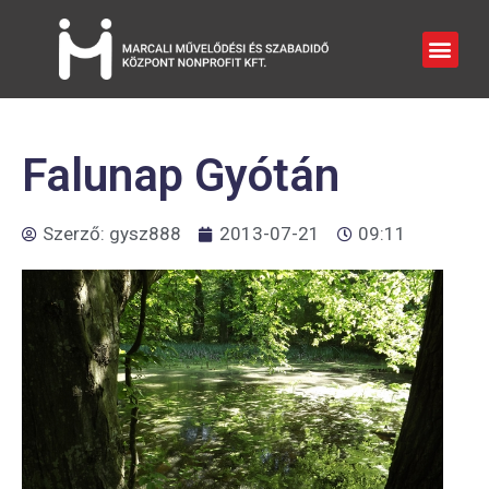
Falunap Gyótán
Szerző:
gysz888
2013-07-21
09:11