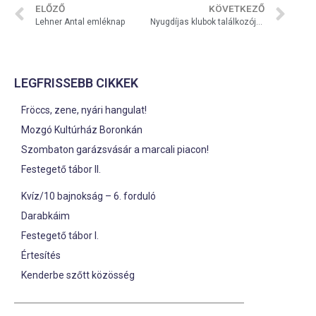
ELŐZŐ
KÖVETKEZŐ
Lehner Antal emléknap
Nyugdíjas klubok találkozója Gyótán
LEGFRISSEBB CIKKEK
Fröccs, zene, nyári hangulat!
Mozgó Kultúrház Boronkán
Szombaton garázsvásár a marcali piacon!
Festegető tábor II.
Kvíz/10 bajnokság – 6. forduló
Darabkáim
Festegető tábor I.
Értesítés
Kenderbe szőtt közösség