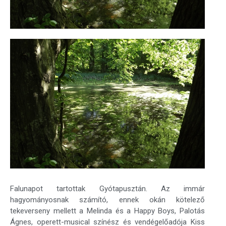
Falunapot tartottak Gyótapusztán. Az immár
hagyományosnak számító, ennek okán kötelező
tekeverseny mellett a Melinda és a Happy Boys, Palotás
Ágnes, operett-musical színész és vendégelőadója Kiss