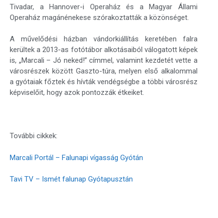
Tivadar, a Hannover-i Operaház és a Magyar Állami
Operaház magánénekese szórakoztatták a közönséget.
A művelődési házban vándorkiállítás keretében falra
kerültek a 2013-as fotótábor alkotásaiból válogatott képek
is, „Marcali – Jó neked!” címmel, valamint kezdetét vette a
városrészek között Gaszto-túra, melyen első alkalommal
a gyótaiak főztek és hívták vendégségbe a többi városrész
képviselőit, hogy azok pontozzák étkeiket.
További cikkek:
Marcali Portál – Falunapi vígasság Gyótán
Tavi TV – Ismét falunap Gyótapusztán