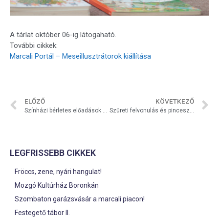
A tárlat október 06-ig látogaható.
További cikkek:
Marcali Portál – Meseillusztrátorok kiállítása
ELŐZŐ
KÖVETKEZŐ
Színházi bérletes előadások 2017/18
Szüreti felvonulás és pinceszer Horvátkúton
LEGFRISSEBB CIKKEK
Fröccs, zene, nyári hangulat!
Mozgó Kultúrház Boronkán
Szombaton garázsvásár a marcali piacon!
Festegető tábor II.