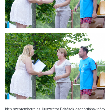
Idén szeptemberre az Illusztrátor Pajtások csoportjának négy