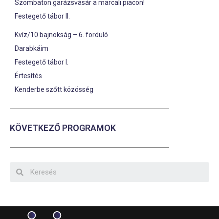
Szombaton garázsvásár a marcali piacon!
Festegető tábor II.
Kvíz/10 bajnokság – 6. forduló
Darabkáim
Festegető tábor I.
Értesítés
Kenderbe szőtt közösség
KÖVETKEZŐ PROGRAMOK