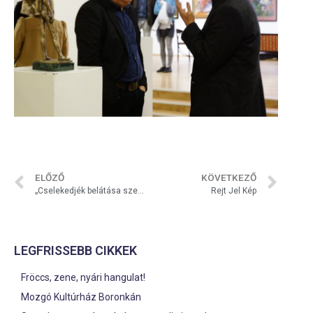
ELŐZŐ
KÖVETKEZŐ
„Cselekedjék belátása szerint!”
Rejt Jel Kép
LEGFRISSEBB CIKKEK
Fröccs, zene, nyári hangulat!
Mozgó Kultúrház Boronkán