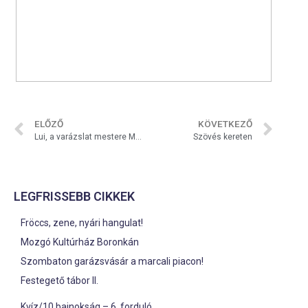
ELŐZŐ
KÖVETKEZŐ
Lui, a varázslat mestere Marcaliban
Szövés kereten
LEGFRISSEBB CIKKEK
Fröccs, zene, nyári hangulat!
Mozgó Kultúrház Boronkán
Szombaton garázsvásár a marcali piacon!
Festegető tábor II.
Kvíz/10 bajnokság – 6. forduló