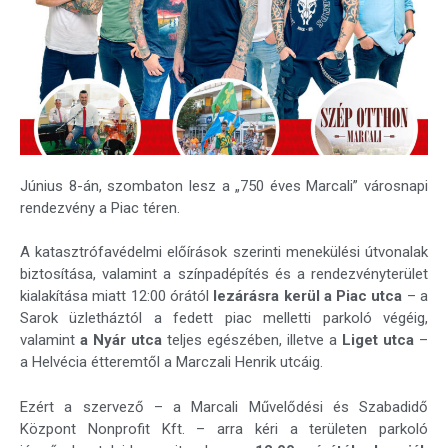
Június 8-án, szombaton lesz a „750 éves Marcali” városnapi
rendezvény a Piac téren.
A katasztrófavédelmi előírások szerinti menekülési útvonalak
biztosítása, valamint a színpadépítés és a rendezvényterület
kialakítása miatt 12:00 órától
lezárásra kerül a Piac utca
– a
Sarok üzletháztól a fedett piac melletti parkoló végéig,
valamint
a Nyár utca
teljes egészében, illetve a
Liget utca
–
a Helvécia étteremtől a Marczali Henrik utcáig.
Ezért a szervező – a Marcali Művelődési és Szabadidő
Központ Nonprofit Kft. – arra kéri a területen parkoló