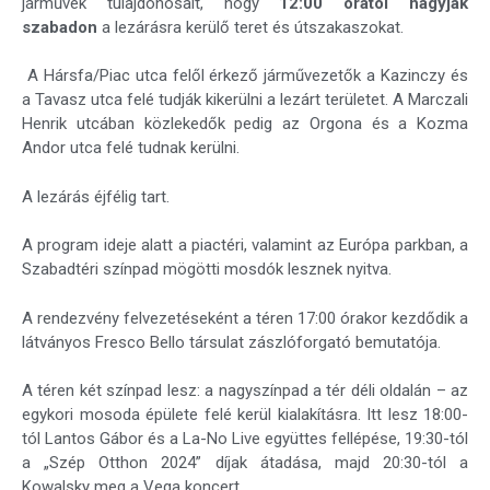
járművek tulajdonosait, hogy
12:00 órától hagyják
szabadon
a lezárásra kerülő teret és útszakaszokat.
A Hársfa/Piac utca felől érkező járművezetők a Kazinczy és
a Tavasz utca felé tudják kikerülni a lezárt területet. A Marczali
Henrik utcában közlekedők pedig az Orgona és a Kozma
Andor utca felé tudnak kerülni.
A lezárás éjfélig tart.
A program ideje alatt a piactéri, valamint az Európa parkban, a
Szabadtéri színpad mögötti mosdók lesznek nyitva.
A rendezvény felvezetéseként a téren 17:00 órakor kezdődik a
látványos Fresco Bello társulat zászlóforgató bemutatója.
A téren két színpad lesz: a nagyszínpad a tér déli oldalán – az
egykori mosoda épülete felé kerül kialakításra. Itt lesz 18:00-
tól Lantos Gábor és a La-No Live együttes fellépése, 19:30-tól
a „Szép Otthon 2024” díjak átadása, majd 20:30-tól a
Kowalsky meg a Vega koncert.