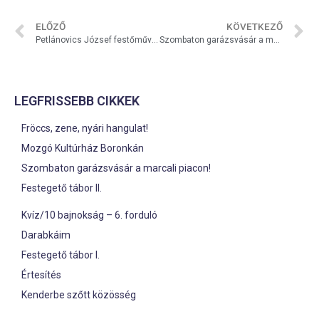
ELŐZŐ
KÖVETKEZŐ
Petlánovics József festőművész munkái a Kortárs Galériában – Meghívó
Szombaton garázsvásár a marcali piacon!
LEGFRISSEBB CIKKEK
Fröccs, zene, nyári hangulat!
Mozgó Kultúrház Boronkán
Szombaton garázsvásár a marcali piacon!
Festegető tábor II.
Kvíz/10 bajnokság – 6. forduló
Darabkáim
Festegető tábor I.
Értesítés
Kenderbe szőtt közösség