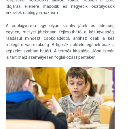
résztvevői noszlopys diákok voltak. Kedden a zord
időjárás ellenére második és negyedik osztályosok
érkeztek csokigyurmázásra.
A csokigyurma egy olyan kreatív játék és édesség
egyben, mellyel játékosan fejleszthető a kézügyesség,
ráadásul mindezt csokoládéból, amihez csak a kéz
melegére van szükség. A figurák sokféleségének csak a
képzelet szabhat határt. A termék kitalálója, Jósa István
is tart majd személyesen foglakozást pénteken.