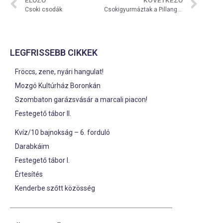
ELŐZŐ
KÖVETKEZŐ
Csoki csodák
Csokigyurmáztak a Pillangócskák
LEGFRISSEBB CIKKEK
Fröccs, zene, nyári hangulat!
Mozgó Kultúrház Boronkán
Szombaton garázsvásár a marcali piacon!
Festegető tábor II.
Kvíz/10 bajnokság – 6. forduló
Darabkáim
Festegető tábor I.
Értesítés
Kenderbe szőtt közösség