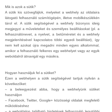
Mik is azok a sütik?
A sütik kis szövegfájlok, melyeket a webhely az oldalaira
látogató felhasználó számítógépén, illetve mobilkészülékén
tárol el. A sütik segítségével a webhely bizonyos ideig
megjegyzi a műveleteket és személyes beállításokat (pl. a
felhasználónevet, a nyelvet, a betűméretet és a webhely
megjelenítésével kapcsolatos többi egyedi beállítást), így
nem kell azokat újra megadni minden egyes alkalommal,
amikor a felhasználó felkeres egy webhelyet vagy az egyik
weboldalról átnavigál egy másikra.
Hogyan használjuk fel a sütiket?
Ezen a webhelyen a sütik segítségével tartjuk nyilván a
következőket:
– a beleegyezést abba, hogy a webhelyünk sütiket
használjon
– Facebook, Twitter, Google+ közösségi oldalak megfelelő
működéséshez
– a weboldalon található hirdetések felhasználó legutóbbi