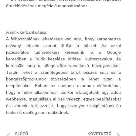
érdeklődésének megfelelő modosításához
A sütik karbantartása
A felhasználónak lehetősége van arra, hogy karbantartsa
és/vagy tetszés szerint törölje a sütiket. Az ezzel
kapcsolatos tudnivalókért keressünk rá a Google
keresőben a “sütik kezelése törlése” kulcsszavakra, és
keressük meg a böngészőre vonatkozó bejegyzéseket.
Törölni lehet a számítógéped tárolt összes sütit és a
böngészőprogramok többségében le lehet tiltani a
telepítésüket. Ebben az esetben azonban előfordulhat,
hogy minden alkalommal, amikor ellátogatunk egy adott
webhelyre, manuálisan el kell végezni egyes beállításokat
és számolni kell azzal is, hogy bizonyos szolgáltatások és
funkciók esetleg nem működnek.
ELŐZŐ
KÖVETKEZŐ