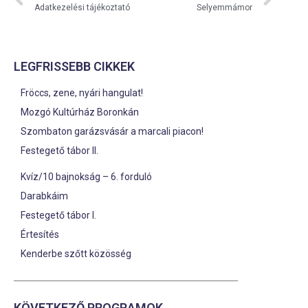
Adatkezelési tájékoztató
Selyemmámor
LEGFRISSEBB CIKKEK
Fröccs, zene, nyári hangulat!
Mozgó Kultúrház Boronkán
Szombaton garázsvásár a marcali piacon!
Festegető tábor II.
Kvíz/10 bajnokság – 6. forduló
Darabkáim
Festegető tábor I.
Értesítés
Kenderbe szőtt közösség
KÖVETKEZŐ PROGRAMOK