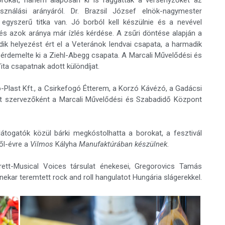
sználási arányáról. Dr. Brazsil József elnök-nagymester
 egyszerű titka van. Jó borból kell készülnie és a nevével
és azok aránya már ízlés kérdése. A zsűri döntése alapján a
dik helyezést ért el a Veteránok lendvai csapata, a harmadik
t érdemelte ki a Ziehl-Abegg csapata. A Marcali Művelődési és
ta csapatnak adott különdíjat.
o-Plast Kft., a Csirkefogó Étterem, a Korzó Kávézó, a Gadácsi
t szervezőként a Marcali Művelődési és Szabadidő Központ
látogatók közül bárki megkóstolhatta a borokat, a fesztivál
ől-évre a
Vilmos
Kályha
Manufaktúrában
készülnek
.
tt-Musical Voices társulat énekesei, Gregorovics Tamás
nekar teremtett rock and roll hangulatot Hungária slágerekkel.