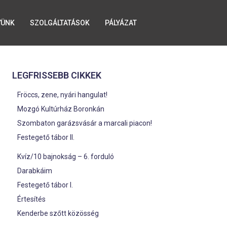
YÜNK
SZOLGÁLTATÁSOK
PÁLYÁZAT
LEGFRISSEBB CIKKEK
Fröccs, zene, nyári hangulat!
Mozgó Kultúrház Boronkán
Szombaton garázsvásár a marcali piacon!
Festegető tábor II.
Kvíz/10 bajnokság – 6. forduló
Darabkáim
Festegető tábor I.
Értesítés
Kenderbe szőtt közösség