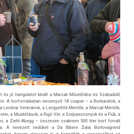
 és jó hangulatot kínált a Marcali Művelődési és Szabadidő
álon. A borforralásban versenyző 18 csapat – a Borbarátok, a
 a Lendvai Veteránok, a Lengyeltóti Mentők, a Marcali Mentők,
ester, a Muskétások, a Rigó Vér, a Szépasszonyok és a Fiúk, a
oton, a Ziehl-Abegg – összesen csaknem 500 liter bort forralt
ra. A nevezett nedűket a Da Bibere Zalai Borlovagrend
orokat, hanem alaposan ki is faggatták a versenyzőket az