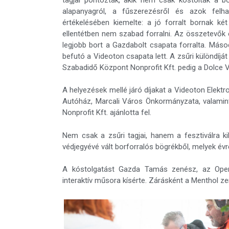
alapanyagról, a fűszerezésről és azok felha
értékelésében kiemelte: a jó forralt bornak két
ellentétben nem szabad forralni. Az összetevők 
legjobb bort a Gazdabolt csapata forralta. Máso
befutó a Videoton csapata lett. A zsűri különdíjá
Szabadidő Központ Nonprofit Kft. pedig a Dolce Vi
A helyezések mellé járó díjakat a Videoton Elektr
Autóház, Marcali Város Önkormányzata, valamin
Nonprofit Kft. ajánlotta fel.
Nem csak a zsűri tagjai, hanem a fesztiválra ki
védjegyévé vált borforralós bögrékből, melyek évr
A kóstolgatást Gazda Tamás zenész, az Opere
interaktív műsora kísérte. Zárásként a Menthol ze