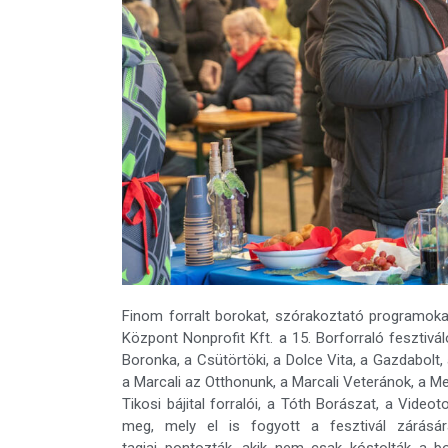
Finom forralt borokat, szórakoztató programokat
Központ Nonprofit Kft. a 15. Borforraló fesztiv
Boronka, a Csütörtöki, a Dolce Vita, a Gazdabolt,
a Marcali az Otthonunk, a Marcali Veteránok, a M
Tikosi bájital forralói, a Tóth Borászat, a Vide
meg, mely el is fogyott a fesztivál zárásá
tagjai pontozták, akik nem csak kóstolták a b