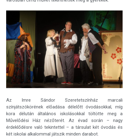
városban című művét tekinthették meg a gyerekek.
Az Imre Sándor Szeretetszínház marcali
színjátszókörének előadása délelőtt óvodásokkal, míg
kora délután általános iskolásokkal töltötte meg a
Művelődési Ház nézőterét. Az évad során – nagy
érdeklődésre való tekintettel – a társulat két óvodás és
két iskolai alkalommal játszik minden darabot.