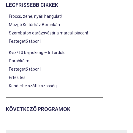
LEGFRISSEBB CIKKEK
Fröccs, zene, nyári hangulat!
Mozgó Kultúrház Boronkán
Szombaton garázsvásár a marcali piacon!
Festegető tábor II.
Kvíz/10 bajnokság – 6. forduló
Darabkáim
Festegető tábor I.
Értesítés
Kenderbe szőtt közösség
KÖVETKEZŐ PROGRAMOK