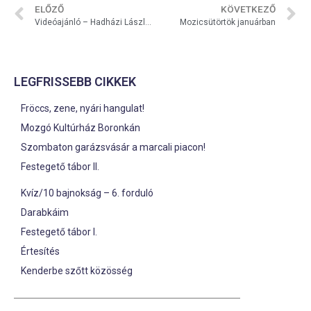
ELŐZŐ
KÖVETKEZŐ
Videóajánló – Hadházi László önálló est – PROMO
Mozicsütörtök januárban
LEGFRISSEBB CIKKEK
Fröccs, zene, nyári hangulat!
Mozgó Kultúrház Boronkán
Szombaton garázsvásár a marcali piacon!
Festegető tábor II.
Kvíz/10 bajnokság – 6. forduló
Darabkáim
Festegető tábor I.
Értesítés
Kenderbe szőtt közösség