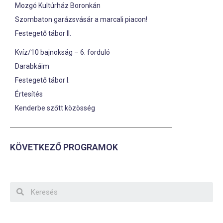
Mozgó Kultúrház Boronkán
Szombaton garázsvásár a marcali piacon!
Festegető tábor II.
Kvíz/10 bajnokság – 6. forduló
Darabkáim
Festegető tábor I.
Értesítés
Kenderbe szőtt közösség
KÖVETKEZŐ PROGRAMOK