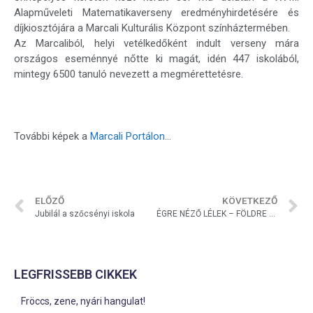
Alapműveleti Matematikaverseny eredményhirdetésére és
díjkiosztójára a Marcali Kulturális Központ színháztermében.
Az Marcaliból, helyi vetélkedőként indult verseny mára
országos eseménnyé nőtte ki magát, idén 447 iskolából,
mintegy 6500 tanuló nevezett a megmérettetésre.
További képek a
Marcali Portálon
…
ELŐZŐ
KÖVETKEZŐ
Jubilál a szőcsényi iskola
ÉGRE NÉZŐ LÉLEK – FÖLDRE NÉZŐ SZEM
LEGFRISSEBB CIKKEK
Fröccs, zene, nyári hangulat!