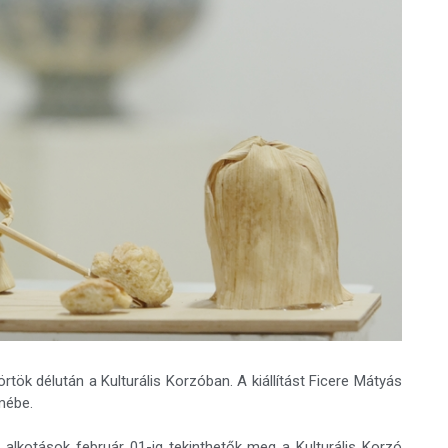
rtök délután a Kulturális Korzóban. A kiállítást Ficere Mátyás
mébe.
lkotások február 01-ig tekinthetők meg a Kulturális Korzó