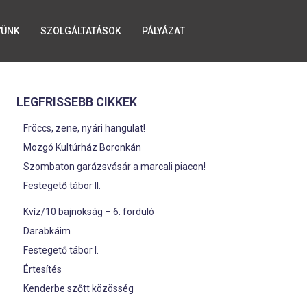
YÜNK
SZOLGÁLTATÁSOK
PÁLYÁZAT
LEGFRISSEBB CIKKEK
Fröccs, zene, nyári hangulat!
Mozgó Kultúrház Boronkán
Szombaton garázsvásár a marcali piacon!
Festegető tábor II.
Kvíz/10 bajnokság – 6. forduló
Darabkáim
Festegető tábor I.
Értesítés
Kenderbe szőtt közösség