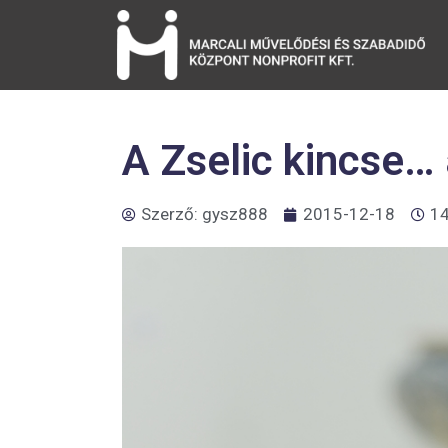
A Zselic kincse… 
Szerző:
gysz888
2015-12-18
14