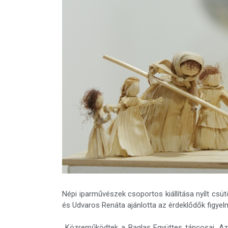
Népi iparművészek csoportos kiállítása nyílt csütö
és Udvaros Renáta ajánlotta az érdeklődők figyel
Közreműködtek a Baglas Együttes táncosai. Az a