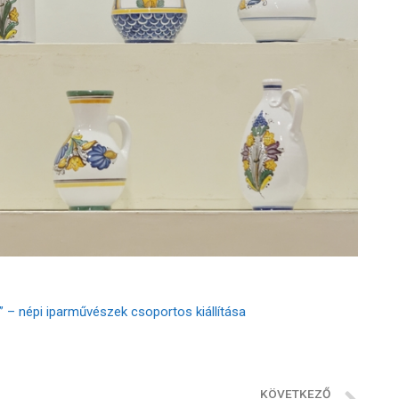
c” – népi iparművészek csoportos kiállítása
KÖVETKEZŐ