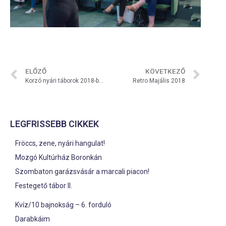
ELŐZŐ
KÖVETKEZŐ
Korzó nyári táborok 2018-ban is!
Retro Majális 2018
LEGFRISSEBB CIKKEK
Fröccs, zene, nyári hangulat!
Mozgó Kultúrház Boronkán
Szombaton garázsvásár a marcali piacon!
Festegető tábor II.
Kvíz/10 bajnokság – 6. forduló
Darabkáim